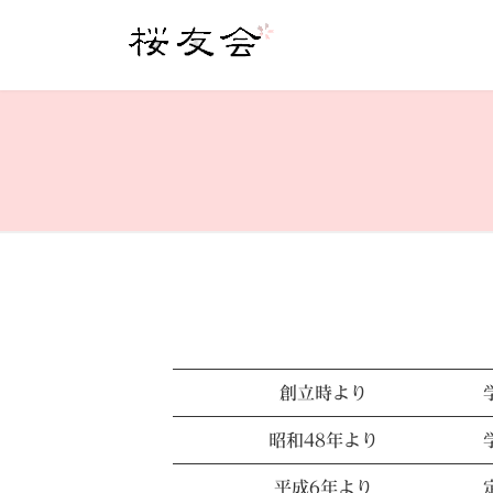
コ
ナ
ン
ビ
テ
ゲ
ン
ー
ツ
シ
へ
ョ
ス
ン
キ
に
ッ
移
プ
動
創立時より
昭和48年より
平成6年より