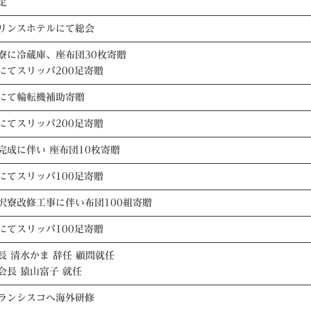
定
リンスホテルにて総会
寮に冷蔵庫、座布団30枚寄贈
にてスリッパ200足寄贈
にて輪転機補助寄贈
にてスリッパ200足寄贈
完成に伴い 座布団10枚寄贈
にてスリッパ100足寄贈
沢寮改修工事に伴い布団100組寄贈
にてスリッパ100足寄贈
長 清水かま 辞任 顧問就任
会長 猿山富子 就任
ランシスコへ海外研修