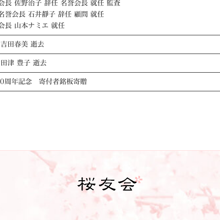
会長 佐野治子 辞任 名誉会長 就任 監査
名誉会長 石井靜子 辞任 顧問 就任
会長 山本ナミエ 就任
 吉田春美 逝去
竹田津 豊子 逝去
00周年記念 寄付者銘板寄贈