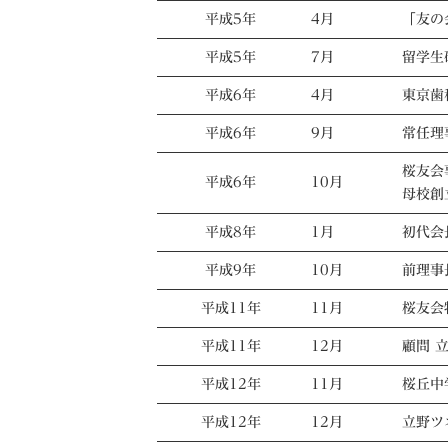
平成5年
4月
「友の
平成5年
7月
留学生
平成6年
4月
東京歯
平成6年
9月
常任理
桜友会
平成6年
10月
母校創
平成8年
1月
初代会
平成9年
10月
前理事
平成11年
11月
桜友会
平成11年
12月
顧問 
平成12年
11月
桜丘中
平成12年
12月
立野ツ