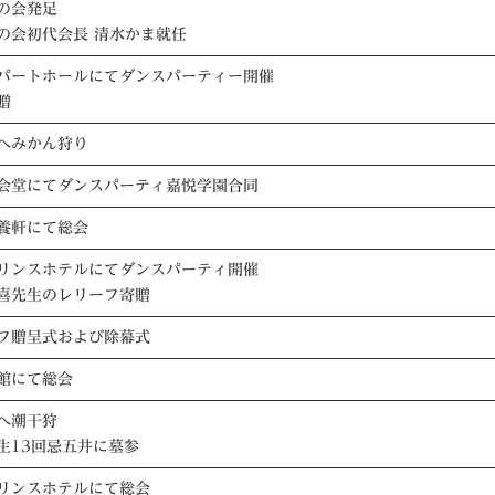
の会発足
の会初代会長 清水かま就任
パートホールにてダンスパーティー開催
贈
へみかん狩り
会堂にてダンスパーティ嘉悦学園合同
養軒にて総会
リンスホテルにてダンスパーティ開催
喜先生のレリーフ寄贈
フ贈呈式および除幕式
館にて総会
へ潮干狩
生13回忌五井に墓参
リンスホテルにて総会