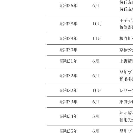
桜丘友
昭和26年
6月
桜丘友
王子デ
昭和28年
10月
校旗寄
昭和29年
11月
根府川
昭和30年
京橋公
昭和31年
6月
上野精
品川プ
昭和32年
6月
稲毛多
昭和32年
10月
レリー
昭和33年
6月
東條会
姉ヶ崎
昭和34年
5月
稲毛先
昭和35年
6月
品川プ