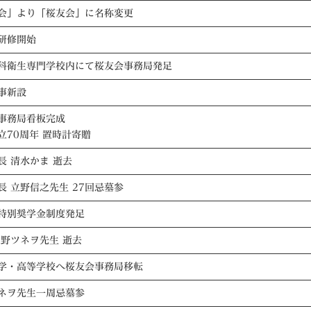
会」より「桜友会」に名称変更
研修開始
科衛生専門学校内にて桜友会事務局発足
事新設
事務局看板完成
立70周年 置時計寄贈
長 清水かま 逝去
長 立野信之先生 27回忌墓参
特別奨学金制度発足
立野ツネヲ先生 逝去
学・高等学校へ桜友会事務局移転
ネヲ先生一周忌墓参