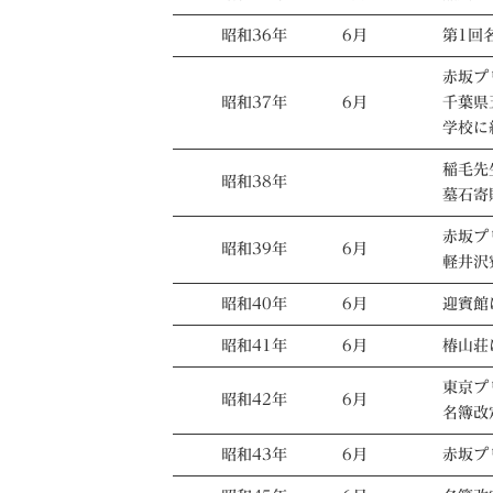
昭和36年
6月
第1回
赤坂プ
昭和37年
6月
千葉県
学校に
稲毛先
昭和38年
墓石寄
赤坂プ
昭和39年
6月
軽井沢
昭和40年
6月
迎賓館
昭和41年
6月
椿山荘
東京プ
昭和42年
6月
名簿改
昭和43年
6月
赤坂プ