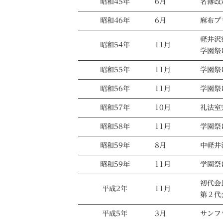
昭和45年
6月
名簿改
昭和46年
6月
麻布プ
軽井沢
昭和54年
11月
学園祭
昭和55年
11月
学園祭
昭和56年
11月
学園祭
昭和57年
10月
礼法室
昭和58年
11月
学園祭
昭和59年
8月
中軽井
昭和59年
11月
学園祭
初代会
平成2年
11月
第２代
平成5年
3月
サンフ