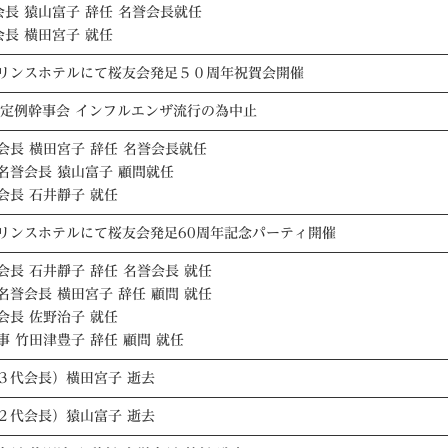
会長 猿山富子 辞任 名誉会長就任
会長 横田宮子 就任
リンスホテルにて桜友会発足５０周年祝賀会開催
回定例幹事会 インフルエンザ流行の為中止
会長 横田宮子 辞任 名誉会長就任
名誉会長 猿山富子 顧問就任
会長 石井靜子 就任
リンスホテルにて桜友会発足60周年記念パーティ開催
会長 石井靜子 辞任 名誉会長 就任
名誉会長 横田宮子 辞任 顧問 就任
会長 佐野治子 就任
事 竹田津豊子 辞任 顧問 就任
３代会長）横田宮子 逝去
２代会長）猿山富子 逝去