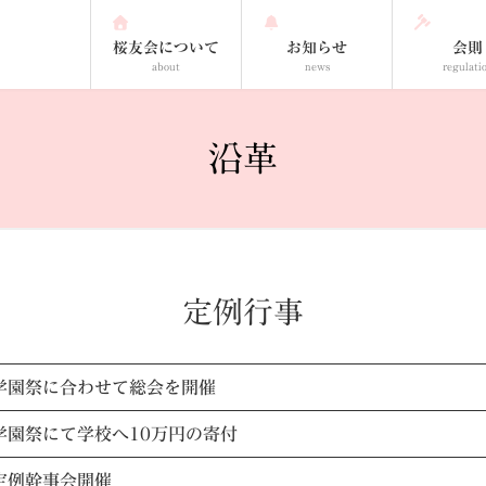
桜友会について
お知らせ
会則
about
news
regulati
沿革
定例行事
学園祭に合わせて総会を開催
学園祭にて学校へ10万円の寄付
定例幹事会開催